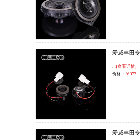
爱威丰田专
...
[查看详情]
价格：
￥977
爱威丰田专