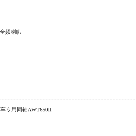
田全频喇叭
专用同轴AWT650II