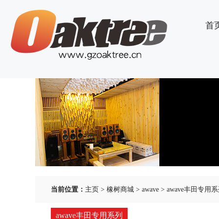
首
当前位置：
主页
>
橡树商城
>
awave
>
awave丰田专用
awave丰田专用系列