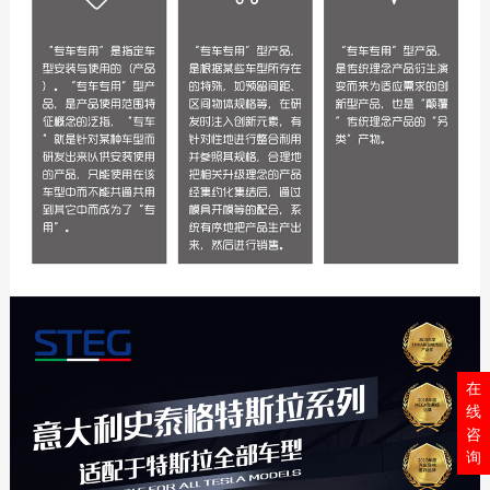
在
线
咨
询