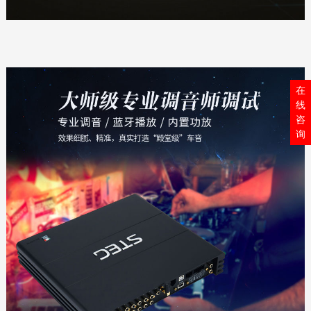
在
线
咨
询