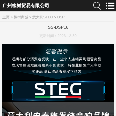
广州橡树贸易有限公司
主页
>
橡树商城
>
意大利STEG
>
DSP
SS-DSP16
更新时间：
2023-12-30