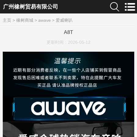
广州橡树贸易有限公司
主页
>
橡树商城
>
awave
>
爱威喇叭
A8T
更新时间：
2026-05-12