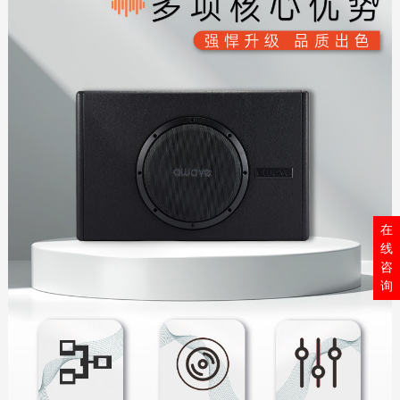
在
线
咨
询