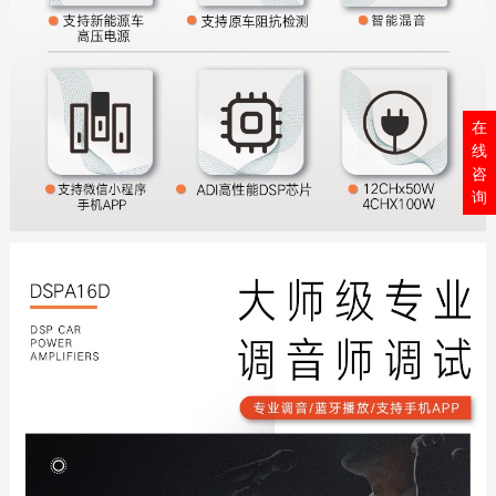
在
线
咨
询