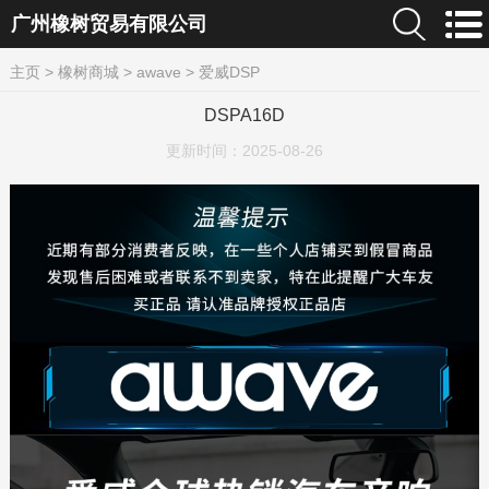
广州橡树贸易有限公司
主页
>
橡树商城
>
awave
>
爱威DSP
DSPA16D
更新时间：
2025-08-26