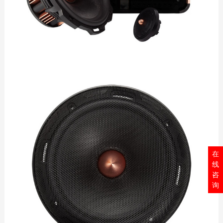
在
线
咨
询