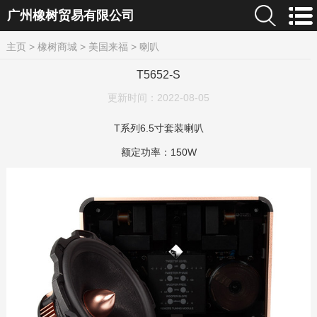
广州橡树贸易有限公司
主页
>
橡树商城
>
美国来福
>
喇叭
T5652-S
更新时间：
2022-08-05
T系列6.5寸套装喇叭
额定功率：150W