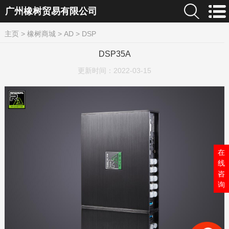
广州橡树贸易有限公司
主页
>
橡树商城
>
AD
>
DSP
DSP35A
更新时间：
2022-03-15
在
线
咨
询